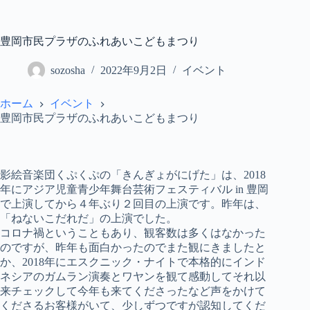
コ
ン
テ
豊岡市民プラザのふれあいこどもまつり
ン
ツ
sozosha
2022年9月2日
イベント
へ
ス
ホーム
イベント
キ
豊岡市民プラザのふれあいこどもまつり
ッ
プ
影絵音楽団くぷくぷの「きんぎょがにげた」は、2018
年にアジア児童青少年舞台芸術フェスティバル in 豊岡
で上演してから４年ぶり２回目の上演です。昨年は、
「ねないこだれだ」の上演でした。
コロナ禍ということもあり、観客数は多くはなかった
のですが、昨年も面白かったのでまた観にきましたと
か、2018年にエスクニック・ナイトで本格的にインド
ネシアのガムラン演奏とワヤンを観て感動してそれ以
来チェックして今年も来てくださったなど声をかけて
くださるお客様がいて、少しずつですが認知してくだ