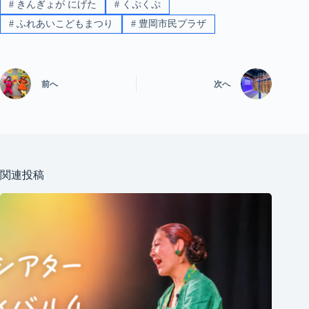
#
きんぎょが にげた
#
くぷくぷ
#
ふれあいこどもまつり
#
豊岡市民プラザ
前へ
次へ
関連投稿