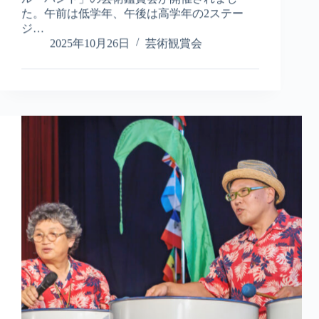
始
た。午前は低学年、午後は高学年の2ステー
ま
ジ…
る
2025年10月26日
芸術観賞会
カ
ー
ニ
バ
ル！
小
学
校
で
ス
テ
ィ
ー
ル
パ
ン
鑑
賞
会