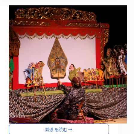
で、
影
絵
公
演
続きを読む
影