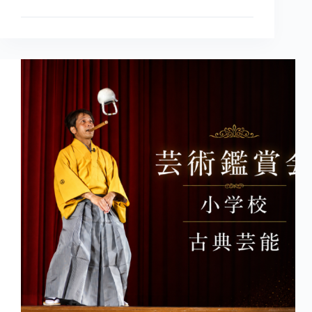
校
で
古
典
芸
能