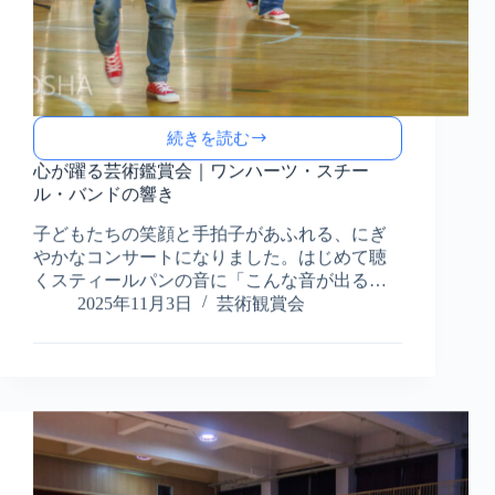
続きを読む
心
が
心が躍る芸術鑑賞会｜ワンハーツ・スチー
躍
ル・バンドの響き
る
子どもたちの笑顔と手拍子があふれる、にぎ
芸
術
やかなコンサートになりました。はじめて聴
鑑
くスティールパンの音に「こんな音が出る…
賞
2025年11月3日
芸術観賞会
会
｜
ワ
ン
ハ
ー
ツ・
ス