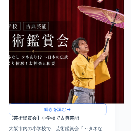
芸
続きを読む
【芸
術
【芸術鑑賞会】小学校で古典芸能
鑑
大阪市内の小学校で、芸術鑑賞会「～タネな
賞