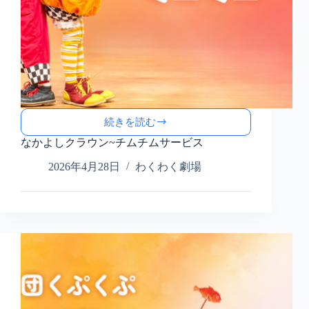
続きを読む
な
か
なかよしクラウン~チムチムサービス
よ
2026年4月28日
わくわく劇場
し
ク
ラ
ウ
ン
~
チ
ム
チ
ム
サ