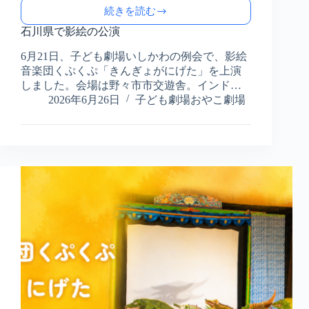
続きを読む
石
川
石川県で影絵の公演
県
6月21日、子ども劇場いしかわの例会で、影絵
で
音楽団くぷくぷ「きんぎょがにげた」を上演
影
絵
しました。会場は野々市市交遊舎。インド…
の
2026年6月26日
子ども劇場おやこ劇場
公
演