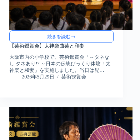
続きを読む
【芸
術
【芸術鑑賞会】太神楽曲芸と和妻
鑑
大阪市内の小学校で、芸術鑑賞会「～タネな
賞
し タネあり!? ～日本の伝統びっくり体験！太
会】
太
神楽と和妻」を実施しました。当日は児…
神
2026年5月29日
芸術観賞会
楽
曲
芸
と
和
妻