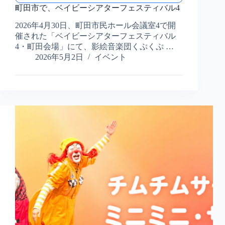
田
町田市で、ベイビーシアターフェスティバル4
市
2026年4月30日、町田市民ホール会議室4で開
で、
催された「ベイビーシアターフェスティバル
ベ
イ
4・町田会場」にて、影絵音楽団くぷくぷ …
ビ
2026年5月2日
イベント
ー
シ
ア
タ
ー
フ
ェ
ス
テ
ィ
バ
ル
4