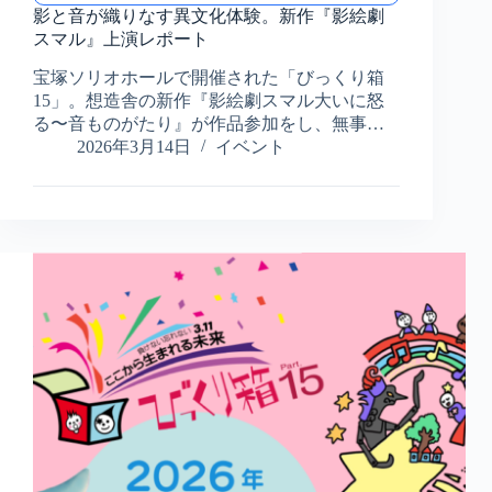
と
影と音が織りなす異文化体験。新作『影絵劇
音
スマル』上演レポート
が
宝塚ソリオホールで開催された「びっくり箱
織
り
15」。想造舎の新作『影絵劇スマル大いに怒
な
る〜音ものがたり』が作品参加をし、無事…
す
2026年3月14日
イベント
異
文
化
体
験。
新
作
『影
絵
劇
ス
マ
ル』
上
演