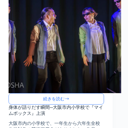
ら
生
ま
れ
る
未
来・
び
っ
く
り
箱
Part.15
続きを読む
身
体
身体が語りだす瞬間─大阪市内小学校で『マイ
が
ムボックス』上演
語
大阪市内の小学校で、一年生から六年生全校
り