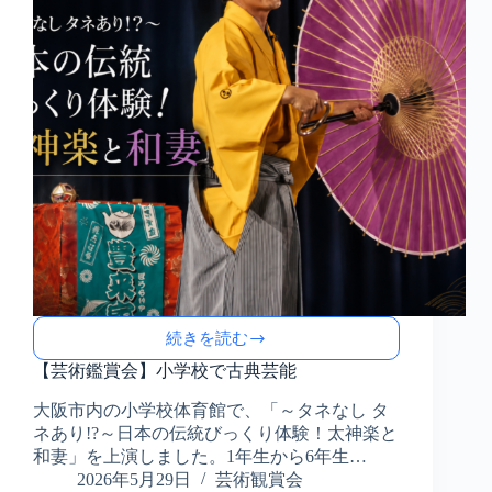
続きを読む
【芸
術
【芸術鑑賞会】小学校で古典芸能
鑑
大阪市内の小学校体育館で、「～タネなし タ
賞
ネあり!?～日本の伝統びっくり体験！太神楽と
会】
小
和妻」を上演しました。1年生から6年生…
学
2026年5月29日
芸術観賞会