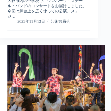
大
大阪市内の中学校で、ワンハーツ・スチー
阪
ル・バンドのコンサートをお届けしました。
市
今回は舞台上を広く使っての公演。ステー
内
ジ…
の
2025年11月13日
芸術観賞会
中
学
校
で
ス
テ
ィ
ー
ル
パ
ン
コ
ン
サ
ー
ト！
ワ
ン