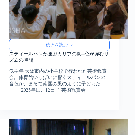
ハ
ー
ツ・
ス
チ
ー
ル・
続きを読む
バ
ス
ン
テ
スティールパンが運ぶカリブの風─心が弾むリ
ド
ィ
ズムの時間
公
ー
演
低学年 大阪市内の小学校で行われた芸術鑑賞
ル
レ
パ
会。体育館いっぱいに響くスティールパンの
ポ
ン
音色が、まるで南国の風のように子どもた…
ー
が
2025年11月12日
芸術観賞会
ト
運
ぶ
カ
リ
ブ
の
風