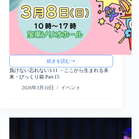
レ
ポ
ー
ト
続きを読む
負
け
負けない忘れない3.11 －ここから生まれる未
な
来・びっくり箱 Part.15
い
2026年3月10日
イベント
忘
れ
な
い
3.11
－
こ
こ
か