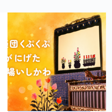
コ
ン
テ
ン
ツ
へ
ス
キ
ッ
プ