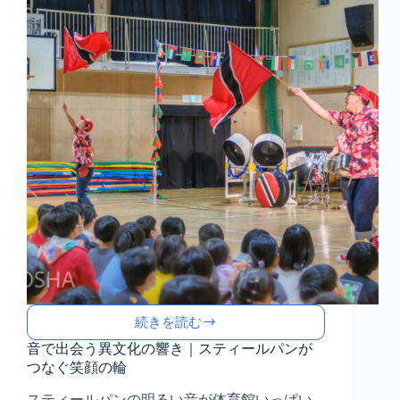
─
心
が
弾
む
リ
ズ
ム
の
時
間
続きを読む
音
で
音で出会う異文化の響き｜スティールパンが
出
つなぐ笑顔の輪
会
スティールパンの明るい音が体育館いっぱい