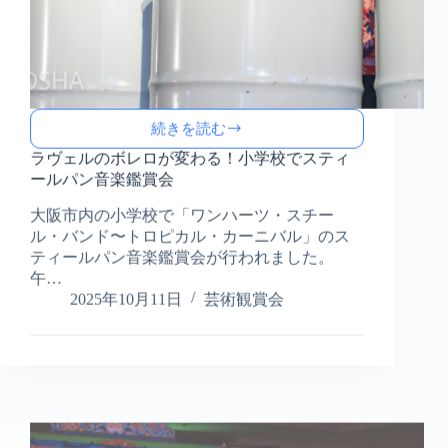
続きを読む
ラ
ヴ
ラヴェルのボレロが変わる！小学校でスティ
ェ
ールパン音楽鑑賞会
ル
大阪市内の小学校で「ワンハーツ・スチー
の
ボ
ル・バンド〜トロピカル・カーニバル」のス
レ
ティールパン音楽鑑賞会が行われました。
ロ
午…
が
2025年10月11日
芸術観賞会
変
わ
る！
小
学
校
で