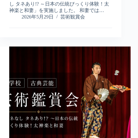
し タネあり!? ～日本の伝統びっくり体験！太
会】
小
神楽と和妻」を実施しました。 和妻では…
学
2026年5月29日
芸術観賞会
校
で
古
典
芸
能