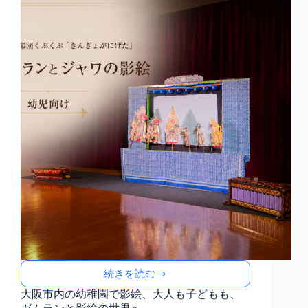
げ
た」
続きを読む
大
阪
大阪市内の幼稚園で影絵、大人も子どもも、
市