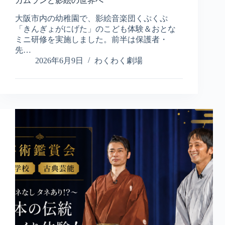
ガムランと影絵の世界へ
内
大阪市内の幼稚園で、影絵音楽団くぷくぷ
の
幼
「きんぎょがにげた」のこども体験＆おとな
稚
ミニ研修を実施しました。前半は保護者・
園
先…
で
2026年6月9日
わくわく劇場
影
絵、
大
人
も
子
ど
も
も、
ガ
ム
ラ
ン
と
影
絵