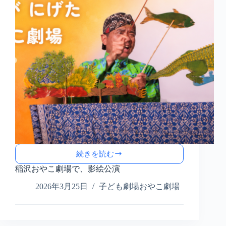
ー
ビ
ス
続きを読む
稲
沢
稲沢おやこ劇場で、影絵公演
お
2026年3月25日
子ども劇場おやこ劇場
や
こ
劇
場