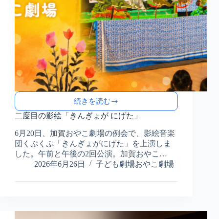
続きを読む
二
度
二度目の影絵「きんぎょが にげた」
目
6月20日、加賀おやこ劇場の例会で、影絵音楽
の
団くぷくぷ「きんぎょがにげた」を上演しま
影
絵
した。午前と午後の2回公演。加賀おやこ…
「き
2026年6月26日
子ども劇場おやこ劇場
ん
ぎ
ょ
が
に