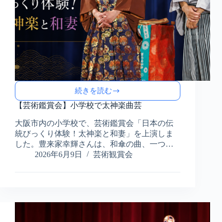
の
世
界
へ
続きを読む
【芸
術
【芸術鑑賞会】小学校で太神楽曲芸
鑑
大阪市内の小学校で、芸術鑑賞会「日本の伝
賞
統びっくり体験！太神楽と和妻」を上演しま
会】
小
した。豊来家幸輝さんは、和傘の曲、一つ…
学
2026年6月9日
芸術観賞会
校
で
太
神
楽
曲