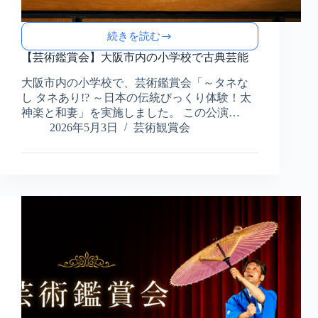
続きを読む
【芸
術
【芸術鑑賞会】大阪市内の小学校で古典芸能
鑑
大阪市内の小学校で、芸術鑑賞会「～タネな
賞
し タネあり!? ～日本の伝統びっくり体験！太
会】
大
神楽と和妻」を実施しました。 この公演…
阪
2026年5月3日
芸術観賞会
市
内
の
小
学
校
で
古
典
芸
能