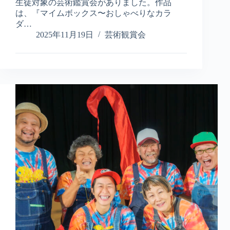
だ
生徒対象の芸術鑑賞会がありました。作品
す
は、『マイムボックス〜おしゃべりなカラ
瞬
ダ…
間
2025年11月19日
芸術観賞会
─
大
阪
市
内
小
学
校
で
『マ
イ
ム
ボ
ッ
ク
ス』
上
演