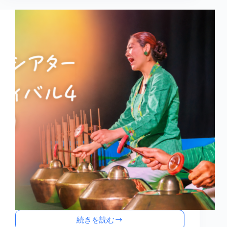
小
学
校
で
続きを読む
町