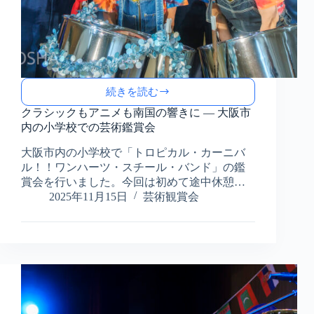
続きを読む
ク
ラ
クラシックもアニメも南国の響きに ― 大阪市
シ
内の小学校での芸術鑑賞会
ッ
大阪市内の小学校で「トロピカル・カーニバ
ク
も
ル！！ワンハーツ・スチール・バンド」の鑑
ア
賞会を行いました。今回は初めて途中休憩…
ニ
2025年11月15日
芸術観賞会
メ
も
南
国
の
響
き
に