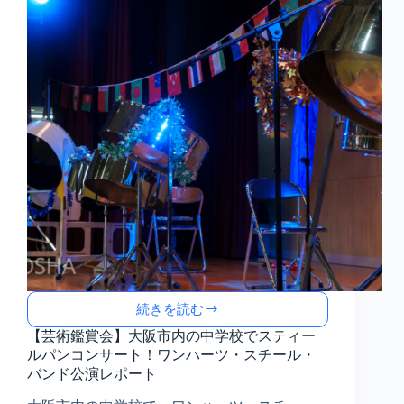
―
大
阪
市
内
の
小
学
校
で
の
芸
術
鑑
賞
会
続きを読む
【芸
術
【芸術鑑賞会】大阪市内の中学校でスティー
鑑
ルパンコンサート！ワンハーツ・スチール・
賞
バンド公演レポート
会】