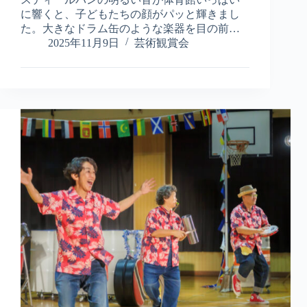
う
異
に響くと、子どもたちの顔がパッと輝きまし
文
た。大きなドラム缶のような楽器を目の前…
化
2025年11月9日
芸術観賞会
の
響
き
｜
ス
テ
ィ
ー
ル
パ
ン
が
つ
な
ぐ
笑
顔
の
輪