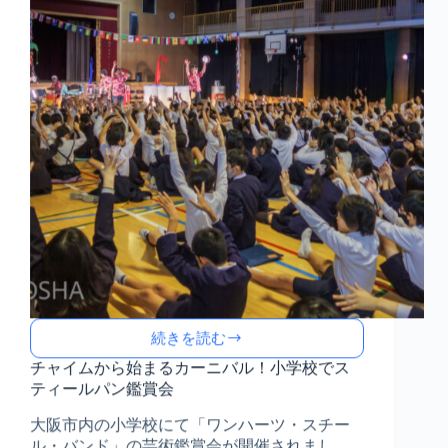
チ
ー
ル・
バ
ン
ド
の
響
き
続きを読む
チ
ャ
チャイムから始まるカーニバル！小学校でス
イ
ティールパン鑑賞会
ム
大阪市内の小学校にて「ワンハーツ・スチー
か
ら
ル・バンド」の芸術鑑賞会が開催されまし