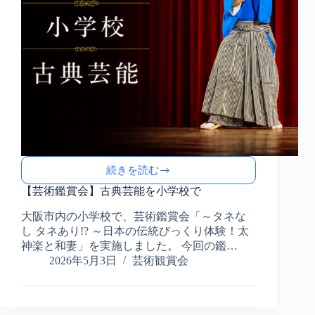
続きを読む
【芸
術
【芸術鑑賞会】古典芸能を小学校で
鑑
大阪市内の小学校で、芸術鑑賞会「～タネな
賞
し タネあり!? ～日本の伝統びっくり体験！太
会】
古
神楽と和妻」を実施しました。 今回の鑑…
典
2026年5月3日
芸術観賞会
芸
能
を