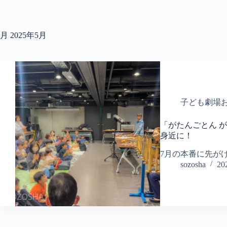
コ
ン
テ
月
2025年5月
ン
ツ
へ
ス
キ
ッ
プ
子ども劇場
「がたんごとん 
身近に！
7月の本番に先が
sozosha
2