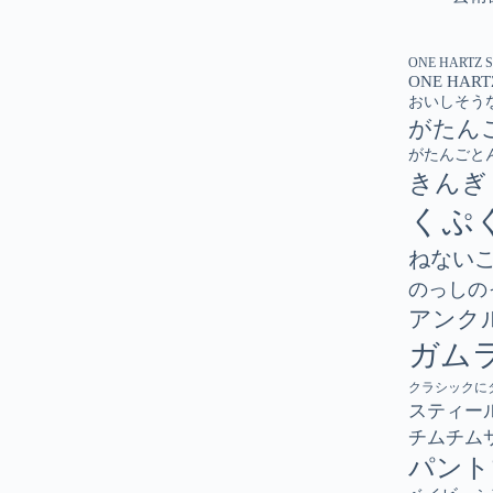
ONE HARTZ 
ONE HART
おいしそう
がたん
がたんごと
きんぎ
くぷ
ねない
のっしの
アンク
ガム
クラシックに
スティー
チムチム
パント