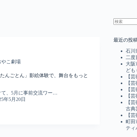
結
果
最近の投
な
し
石川
二度
おやこ劇場
大阪
ども
がたんごとん」影絵体験で、舞台をもっと
【芸
【芸
【芸
けて、5月に事前交流ワー…
【芸
025年5月20日
【芸
古典
【芸
町田
ティ