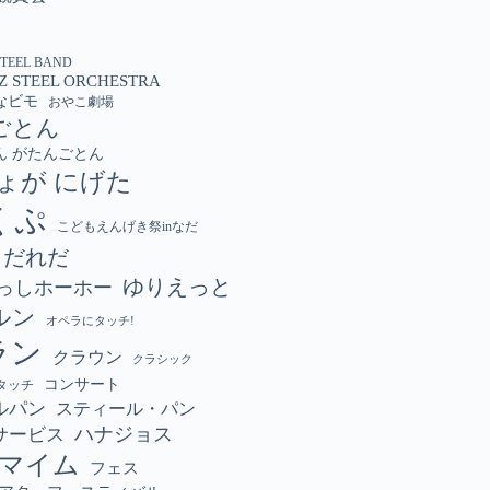
STEEL BAND
Z STEEL ORCHESTRA
なビモ
おやこ劇場
ごとん
ん がたんごとん
ょが にげた
くぷ
こどもえんげき祭inなだ
こだれだ
ゆりえっと
っしホーホー
ルン
オペラにタッチ!
ラン
クラウン
クラシック
コンサート
タッチ
ルパン
スティール・パン
ハナジョス
サービス
マイム
フェス