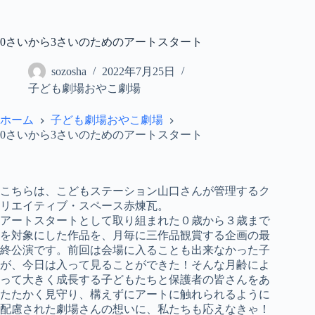
コ
ン
テ
0さいから3さいのためのアートスタート
ン
ツ
sozosha
2022年7月25日
へ
子ども劇場おやこ劇場
ス
キ
ホーム
子ども劇場おやこ劇場
ッ
0さいから3さいのためのアートスタート
プ
こちらは、こどもステーション山口さんが管理するク
リエイティブ・スペース赤煉瓦。
アートスタートとして取り組まれた０歳から３歳まで
を対象にした作品を、月毎に三作品観賞する企画の最
終公演です。前回は会場に入ることも出来なかった子
が、今日は入って見ることができた！そんな月齢によ
って大きく成長する子どもたちと保護者の皆さんをあ
たたかく見守り、構えずにアートに触れられるように
配慮された劇場さんの想いに、私たちも応えなきゃ！