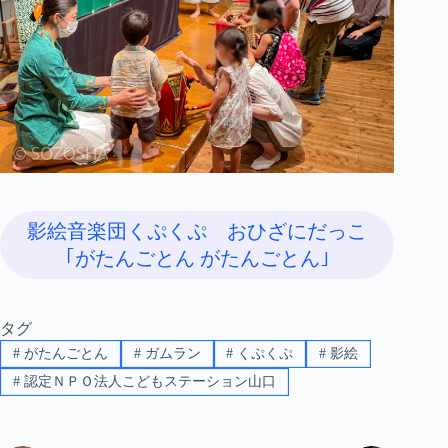
影絵音楽団くぷくぷ おひざにだっこ
｢がたんごとん がたんごとん｣
タグ
#
がたんごとん
#
ガムラン
#
くぷくぷ
#
影絵
#
認定ＮＰＯ法人こどもステーション山口