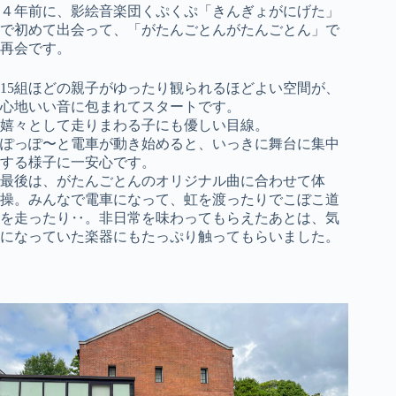
４年前に、影絵音楽団くぷくぷ「きんぎょがにげた」
で初めて出会って、「がたんごとんがたんごとん」で
再会です。
15組ほどの親子がゆったり観られるほどよい空間が、
心地いい音に包まれてスタートです。
嬉々として走りまわる子にも優しい目線。
ぽっぽ〜と電車が動き始めると、いっきに舞台に集中
する様子に一安心です。
最後は、がたんごとんのオリジナル曲に合わせて体
操。みんなで電車になって、虹を渡ったりでこぼこ道
を走ったり‥。非日常を味わってもらえたあとは、気
になっていた楽器にもたっぷり触ってもらいました。