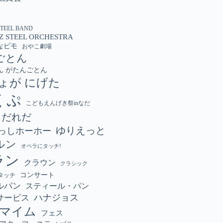
STEEL BAND
Z STEEL ORCHESTRA
なビモ
おやこ劇場
ごとん
ん がたんごとん
ょが にげた
くぷ
こどもえんげき祭inなだ
こだれだ
ゆりえっと
っしホーホー
ルン
オペラにタッチ!
ラン
クラウン
クラシック
コンサート
タッチ
ルパン
スティール・パン
ハナジョス
サービス
マイム
フェス