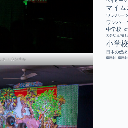
ベイビーシ
マイム
ワンハー
ワンハー
中学校
保
大分幼児向け
小学
日本の伝統
環境劇
環境劇
しか・ カンチル