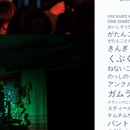
ONE HARTZ 
ONE HART
おいしそう
がたん
がたんごと
きんぎ
くぷ
ねない
のっしの
アンク
ガム
クラシックに
スティー
チムチム
パント