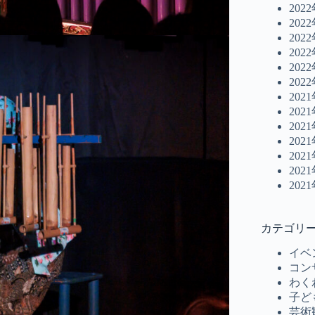
202
202
202
202
202
202
202
202
202
202
202
202
202
カテゴリ
イベ
コン
わく
子ど
芸術