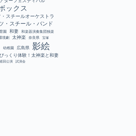
アターフェスティバル
ボックス
ツ・スチールオーケストラ
ツ・スチール・バンド
和妻
育園
和楽器演奏集団独楽
太神楽
環境劇
奈良県
宝塚
影絵
校
広島県
幼稚園
びっくり体験！太神楽と和妻
巡回公演
試演会