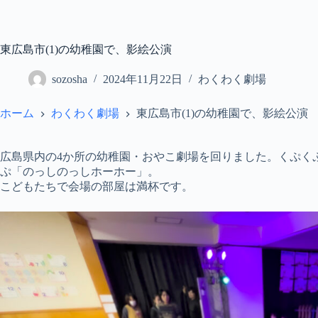
コ
ン
テ
東広島市(1)の幼稚園で、影絵公演
ン
ツ
sozosha
2024年11月22日
わくわく劇場
へ
ス
キ
ホーム
わくわく劇場
東広島市(1)の幼稚園で、影絵公演
ッ
プ
広島県内の4か所の幼稚園・おやこ劇場を回りました。くぷく
ぷ「のっしのっしホーホー」。
こどもたちで会場の部屋は満杯です。