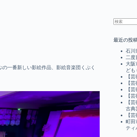
結
果
最近の投
な
し
石川
二度
大阪
ぷの一番新しい影絵作品、影絵音楽団くぷく
ども
【芸
【芸
【芸
【芸
【芸
古典
【芸
町田
ティ