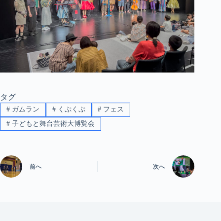
タグ
#
ガムラン
#
くぷくぷ
#
フェス
#
子どもと舞台芸術大博覧会
前へ
次へ