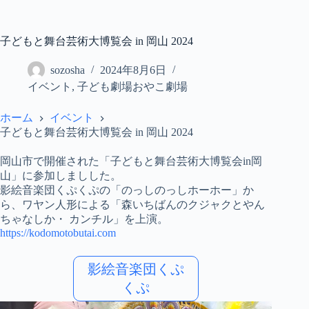
コ
ン
テ
子どもと舞台芸術大博覧会 in 岡山 2024
ン
ツ
sozosha
2024年8月6日
へ
イベント
,
子ども劇場おやこ劇場
ス
キ
ホーム
イベント
ッ
子どもと舞台芸術大博覧会 in 岡山 2024
プ
岡山市で開催された「子どもと舞台芸術大博覧会in岡
山」に参加しましした。
影絵音楽団くぷくぷの「のっしのっしホーホー」か
ら、ワヤン人形による「森いちばんのクジャクとやん
ちゃなしか・ カンチル」を上演。
https://kodomotobutai.com
影絵音楽団くぷ
くぷ