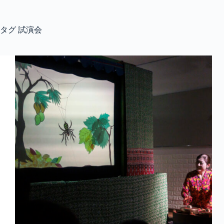
コ
ン
テ
タグ
試演会
ン
ツ
へ
ス
キ
ッ
プ