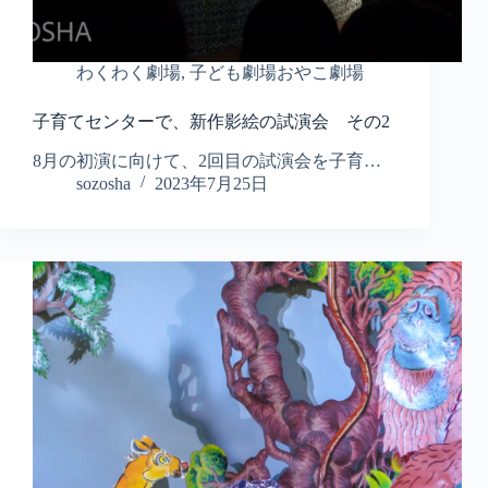
わくわく劇場
,
子ども劇場おやこ劇場
子育てセンターで、新作影絵の試演会 その2
8月の初演に向けて、2回目の試演会を子育…
sozosha
2023年7月25日