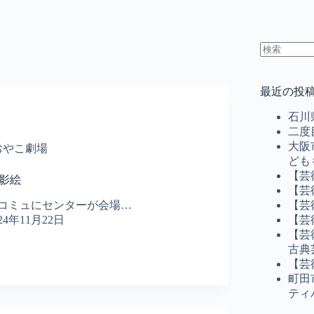
結
果
最近の投
な
し
石川
二度
大阪
おやこ劇場
ども
【芸
で影絵
【芸
【芸
コミュにセンターが会場…
【芸
024年11月22日
【芸
古典
【芸
町田
ティ