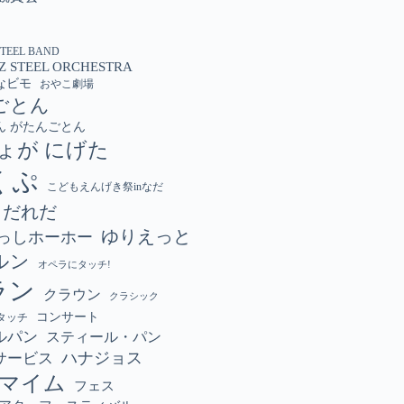
STEEL BAND
Z STEEL ORCHESTRA
なビモ
おやこ劇場
ごとん
ん がたんごとん
ょが にげた
くぷ
こどもえんげき祭inなだ
こだれだ
ゆりえっと
っしホーホー
ルン
オペラにタッチ!
ラン
クラウン
クラシック
コンサート
タッチ
ルパン
スティール・パン
ハナジョス
サービス
マイム
フェス