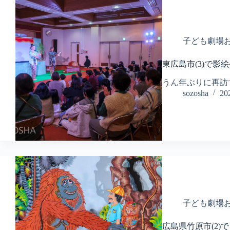
子ども劇場
東広島市(3)で影
うん年ぶりに再訪
sozosha
2
子ども劇場
広島県竹原市(2)