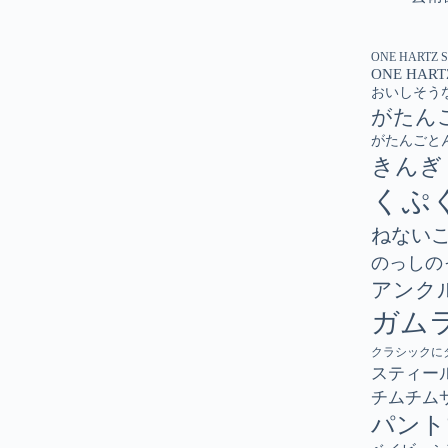
ONE HARTZ 
ONE HART
おいしそう
がたん
がたんごと
きんぎ
くぷ
ねない
のっしの
アンク
ガム
クラシックに
スティー
チムチム
パント