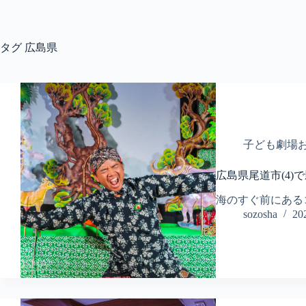
コ
ン
テ
タグ
広島県
ン
ツ
へ
ス
キ
ッ
プ
子ども劇場
広島県尾道市(4)
海のすぐ前にある
sozosha
2