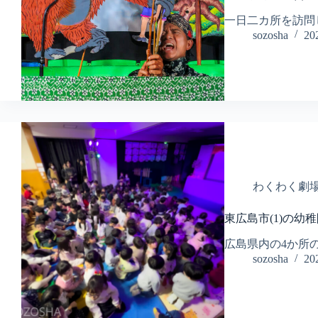
一日二カ所を訪問
sozosha
2
わくわく劇
東広島市(1)の幼
広島県内の4か所
sozosha
2