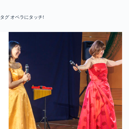
コ
ン
テ
タグ
オペラにタッチ!
ン
ツ
へ
ス
キ
ッ
プ