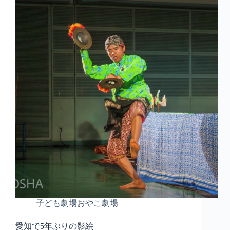
子ども劇場おやこ劇場
愛知で5年ぶりの影絵