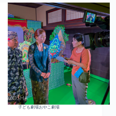
子ども劇場おやこ劇場