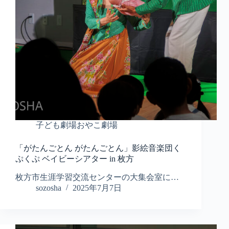
子ども劇場おやこ劇場
「がたんごとん がたんごとん」影絵音楽団く
ぷくぷ ベイビーシアター in 枚方
枚方市生涯学習交流センターの大集会室に…
sozosha
2025年7月7日