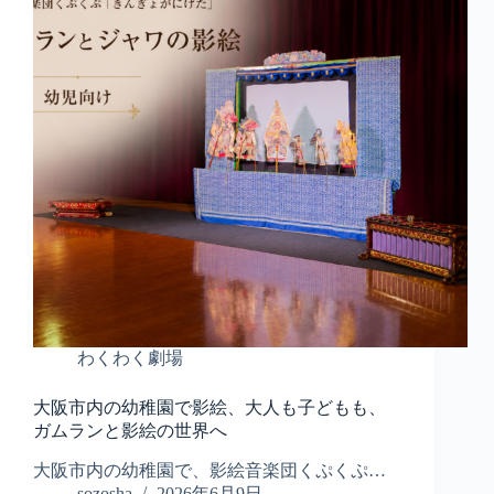
わくわく劇場
大阪市内の幼稚園で影絵、大人も子どもも、
ガムランと影絵の世界へ
大阪市内の幼稚園で、影絵音楽団くぷくぷ…
sozosha
2026年6月9日