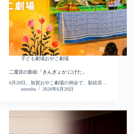
子ども劇場おやこ劇場
二度目の影絵「きんぎょが にげた」
6月20日、加賀おやこ劇場の例会で、影絵音…
sozosha
2026年6月26日