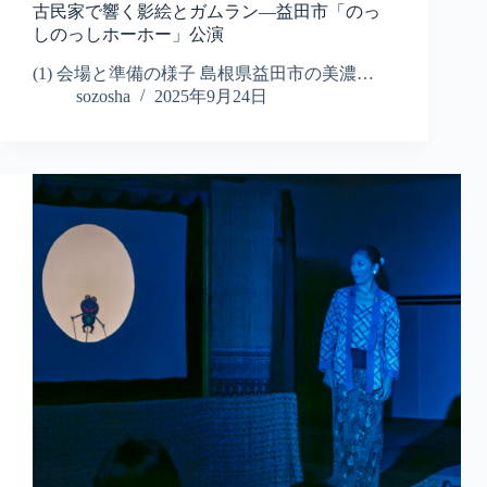
古民家で響く影絵とガムラン—益田市「のっ
しのっしホーホー」公演
(1) 会場と準備の様子 島根県益田市の美濃…
sozosha
2025年9月24日