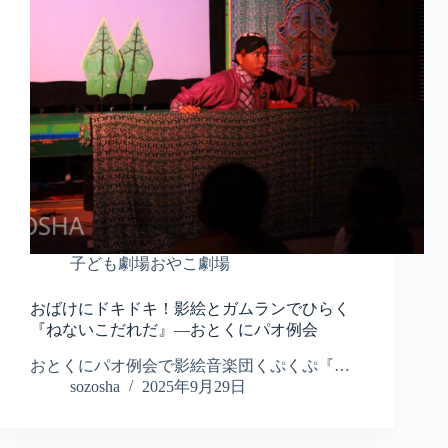
子ども劇場おやこ劇場
おばけにドキドキ！影絵とガムランでひらく
『ねないこだれだ』―おとくにパオ例会
おとくにパオ例会で影絵音楽団くぷくぷ『…
sozosha
2025年9月29日