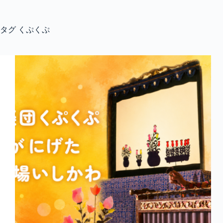
コ
ン
テ
タグ
くぷくぷ
ン
ツ
へ
ス
キ
ッ
プ