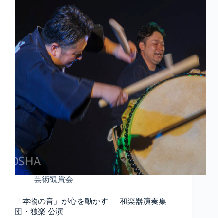
芸術観賞会
「本物の音」が心を動かす ― 和楽器演奏集
団・独楽 公演