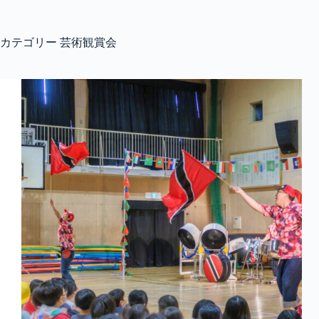
コ
ン
テ
カテゴリー
芸術観賞会
ン
ツ
へ
ス
キ
ッ
プ