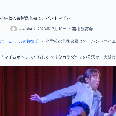
コ
ン
テ
小学校の芸術鑑賞会で、パントマイム
ン
ツ
sozosha
2023年12月10日
芸術観賞会
へ
ス
キ
ホーム
芸術観賞会
小学校の芸術鑑賞会で、パントマイム
ッ
プ
「マイムボックス〜おしゃべりなカラダ〜」の公演が、大阪市