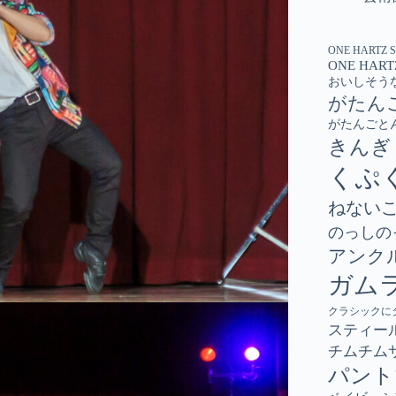
ONE HARTZ 
ONE HART
おいしそう
がたん
がたんごと
きんぎ
くぷ
ねない
のっしの
アンク
ガム
クラシックに
スティー
チムチム
パント