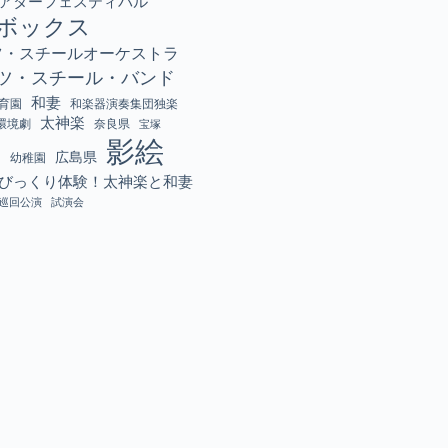
アターフェスティバル
ボックス
ツ・スチールオーケストラ
ツ・スチール・バンド
和妻
育園
和楽器演奏集団独楽
太神楽
環境劇
奈良県
宝塚
影絵
校
広島県
幼稚園
びっくり体験！太神楽と和妻
巡回公演
試演会