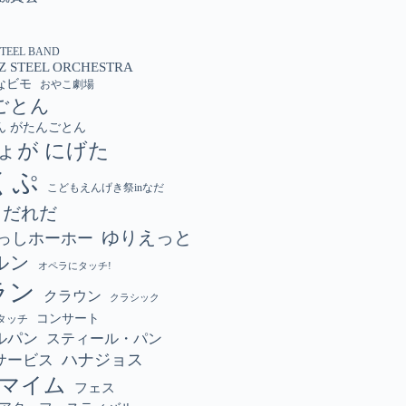
STEEL BAND
Z STEEL ORCHESTRA
なビモ
おやこ劇場
ごとん
ん がたんごとん
ょが にげた
くぷ
こどもえんげき祭inなだ
こだれだ
ゆりえっと
っしホーホー
ルン
オペラにタッチ!
ラン
クラウン
クラシック
コンサート
タッチ
ルパン
スティール・パン
ハナジョス
サービス
マイム
フェス