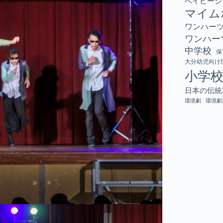
ベイビーシ
マイム
ワンハー
ワンハー
中学校
保
大分幼児向け
小学
日本の伝統
環境劇
環境劇