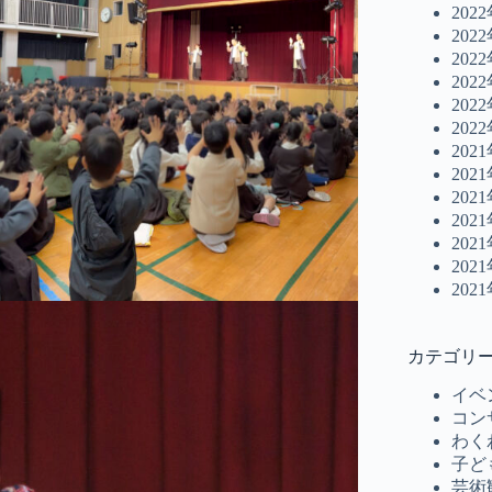
202
202
202
202
202
202
202
202
202
202
202
202
202
カテゴリ
イベ
コン
わく
子ど
芸術