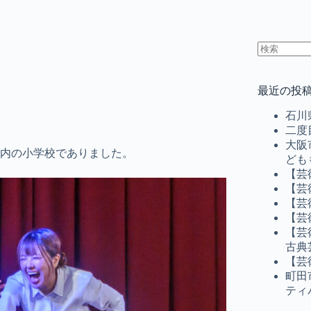
結
果
最近の投
な
し
石川
二度
大阪
内の小学校でありました。
ども
【芸
【芸
【芸
【芸
【芸
古典
【芸
町田
ティ