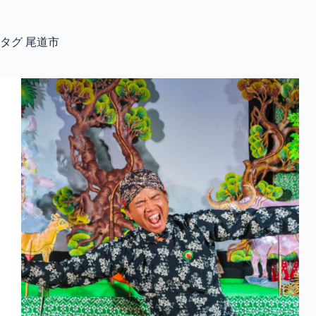
コ
ン
テ
タグ
尾道市
ン
ツ
へ
ス
キ
ッ
プ