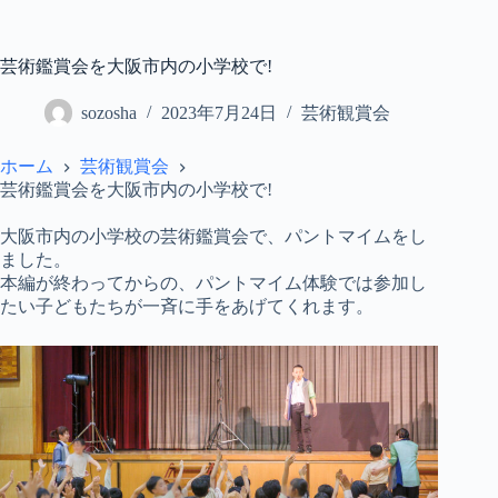
コ
ン
テ
芸術鑑賞会を大阪市内の小学校で!
ン
ツ
sozosha
2023年7月24日
芸術観賞会
へ
ス
ホーム
芸術観賞会
キ
芸術鑑賞会を大阪市内の小学校で!
ッ
プ
大阪市内の小学校の芸術鑑賞会で、パントマイムをし
ました。
本編が終わってからの、パントマイム体験では参加し
たい子どもたちが一斉に手をあげてくれます。