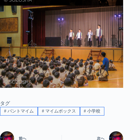
タグ
#
パントマイム
#
マイムボックス
#
小学校
前へ
次へ